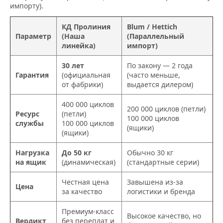
импорту).
КД Пролиния
Blum / Hettich
Параметр
(Наша
(Параллельный
линейка)
импорт)
30 лет
По закону — 2 года
Гарантия
(официальная
(часто меньше,
от фабрики)
выдается дилером)
400 000 циклов
200 000 циклов (петли)
Ресурс
(петли)
100 000 циклов
службы
100 000 циклов
(ящики)
(ящики)
Нагрузка
До 50 кг
Обычно 30 кг
на ящик
(динамическая)
(стандартные серии)
Честная цена
Завышена из-за
Цена
за качество
логистики и бренда
Премиум-класс
Высокое качество, но
Вердикт
без переплат и