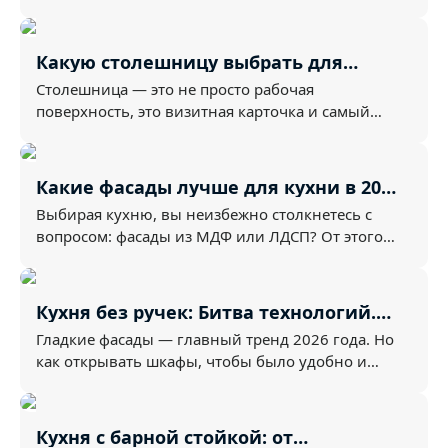
кухонной реа...
Какую столешницу выбрать для
кухни: полный гид по материалам и
Столешница — это не просто рабочая
рейтинг практичности
поверхность, это визитная карточка и самый
эксплуатируемый элемен...
Какие фасады лучше для кухни в 2026
году: МДФ или ЛДСП?
Выбирая кухню, вы неизбежно столкнетесь с
вопросом: фасады из МДФ или ЛДСП? От этого
выбора зависит ...
Кухня без ручек: Битва технологий.
Скрытый профиль против систем
Гладкие фасады — главный тренд 2026 года. Но
открывания нажатием
как открывать шкафы, чтобы было удобно и
чисто? На рынк...
Кухня с барной стойкой: от