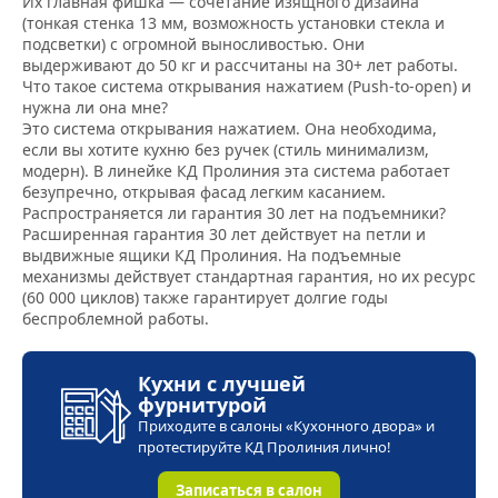
Их главная фишка — сочетание изящного дизайна
(тонкая стенка 13 мм, возможность установки стекла и
подсветки) с огромной выносливостью. Они
выдерживают до 50 кг и рассчитаны на 30+ лет работы.
Что такое система открывания нажатием (Push-to-open) и
нужна ли она мне?
Это система открывания нажатием. Она необходима,
если вы хотите кухню без ручек (стиль минимализм,
модерн). В линейке КД Пролиния эта система работает
безупречно, открывая фасад легким касанием.
Распространяется ли гарантия 30 лет на подъемники?
Расширенная гарантия 30 лет действует на петли и
выдвижные ящики КД Пролиния. На подъемные
механизмы действует стандартная гарантия, но их ресурс
(60 000 циклов) также гарантирует долгие годы
беспроблемной работы.
Кухни с лучшей
фурнитурой
Приходите в салоны «Кухонного двора» и
протестируйте КД Пролиния лично!
Записаться в салон