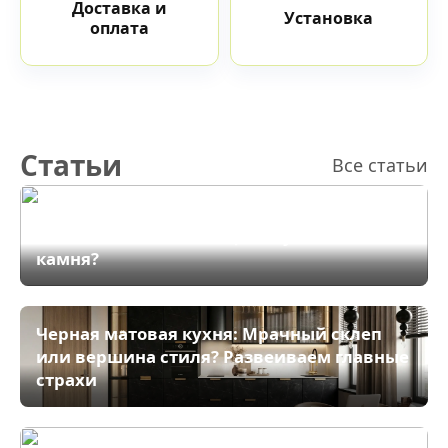
Доставка и
Установка
оплата
Статьи
Все статьи
Ультратонкая столешница из HPL
компакт-плиты: Убийца искусственного
камня?
Черная матовая кухня: Мрачный склеп
или вершина стиля? Развеиваем главные
страхи