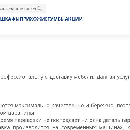
оны
Франшиза
Блог
ШКАФЫ
ПРИХОЖИЕ
ТУМБЫ
АКЦИИ
рофессиональную доставку мебели. Данная услу
яются максимально качественно и бережно, поэт
ной царапины.
время перевозки не пострадает ни одна деталь га
авка производится на современных машинах, 