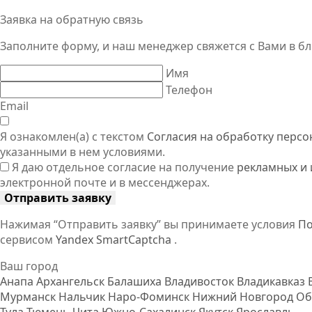
Заявка на обратную связь
Заполните форму, и наш менеджер свяжется
с Вами
в б
Имя
Телефон
Email
Я ознакомлен(а) с текстом
Согласия на обработку перс
указанными в нем условиями.
Я даю отдельное согласие на получение
рекламных и
электронной почте и в мессенджерах.
Отправить заявку
Нажимая “Отправить заявку” вы принимаете условия
По
сервисом
Yandex SmartCaptcha
.
Ваш город
Анапа
Архангельск
Балашиха
Владивосток
Владикавказ
Мурманск
Нальчик
Наро-Фоминск
Нижний Новгород
Об
Тула
Тюмень
Чита
Южно-Сахалинск
Якутск
Ярославль