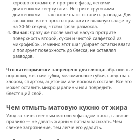
хорошо отожмите и протрите фасад легкими
движениями сверху вниз. Не трите круговыми
движениями — так выше шанс оставить разводы. Для
засохших пятен просто приложите влажную салфетку
на 30-60 секунд, чтобы грязь размокла.
Финал:
Сразу же после мытья насухо протрите
поверхность второй, сухой и чистой салфеткой из
микрофибры. Именно этот шаг убирает остатки влаги
и полирует поверхность до блеска, не оставляя
разводов.
Что категорически запрещено для глянца:
абразивные
порошки, жесткие губки, меламиновые губки, средства с
хлором, спиртом, ацетоном или воском в составе. Все это
может оставить микроцарапины или повредить
блестящий слой.
Чем отмыть матовую кухню от жира
Уход за качественным матовым фасадом прост, главное
правило — не давать жирным пятнам засыхать. Чем
свежее загрязнение, тем легче его удалить.