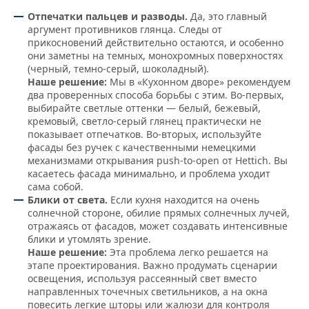
Отпечатки пальцев и разводы.
Да, это главный
аргумент противников глянца. Следы от
прикосновений действительно остаются, и особенно
они заметны на темных, монохромных поверхностях
(черный, темно-серый, шоколадный).
Наше решение:
Мы в «Кухонном дворе» рекомендуем
два проверенных способа борьбы с этим. Во-первых,
выбирайте светлые оттенки — белый, бежевый,
кремовый, светло-серый глянец практически не
показывает отпечатков. Во-вторых, используйте
фасады без ручек с качественными немецкими
механизмами открывания push-to-open от Hettich. Вы
касаетесь фасада минимально, и проблема уходит
сама собой.
Блики от света.
Если кухня находится на очень
солнечной стороне, обилие прямых солнечных лучей,
отражаясь от фасадов, может создавать интенсивные
блики и утомлять зрение.
Наше решение:
Эта проблема легко решается на
этапе проектирования. Важно продумать сценарии
освещения, используя рассеянный свет вместо
направленных точечных светильников, а на окна
повесить легкие шторы или жалюзи для контроля