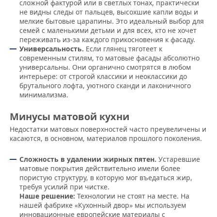
сложной фактурой или в светлых тонах, практически
не видны следы от пальцев, высохшие капли воды и
мелкие бытовые царапины. Это идеальный выбор для
семей с маленькими детьми и для всех, кто не хочет
переживать из-за каждого прикосновения к фасаду.
Универсальность.
Если глянец тяготеет к
современным стилям, то матовые фасады абсолютно
универсальны. Они органично смотрятся в любом
интерьере: от строгой классики и неоклассики до
брутального лофта, уютного сканди и лаконичного
минимализма.
Минусы матовой кухни
Недостатки матовых поверхностей часто преувеличены и
касаются, в основном, материалов прошлого поколения.
Сложность в удалении жирных пятен.
Устаревшие
матовые покрытия действительно имели более
пористую структуру, в которую мог въедаться жир,
требуя усилий при чистке.
Наше решение:
Технологии не стоят на месте. На
нашей фабрике «Кухонный двор» мы используем
инновационные европейские материалы с