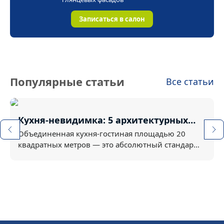
пятнам засыхать.
Записаться в салон
Популярные статьи
Все статьи
Кухня-невидимка: 5 архитектурных
трюков для кухни-гостиной 20 кв.м
Объединенная кухня-гостиная площадью 20
квадратных метров — это абсолютный стандарт
для современных ...