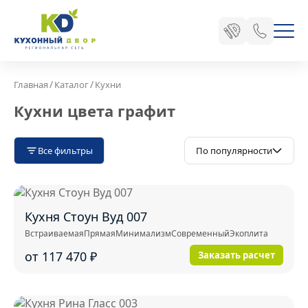
/
/
Главная
Каталог
Кухни
Кухни цвета графит
Все фильтры
По популярности
Кухня Стоун Вуд 007
Встраиваемая
Прямая
Минимализм
Современный
Экоплита
от 117 470
₽
Заказать расчет