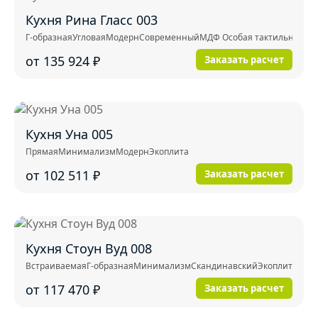
Кухня Рина Гласс 003
Г-образная
Угловая
Модерн
Современный
МДФ Особая тактильность (E
от 135 924
₽
Заказать расчет
Кухня Уна 005
Прямая
Минимализм
Модерн
Экоплита
от 102 511
₽
Заказать расчет
Кухня Стоун Вуд 008
Встраиваемая
Г-образная
Минимализм
Скандинавский
Экоплита
от 117 470
₽
Заказать расчет