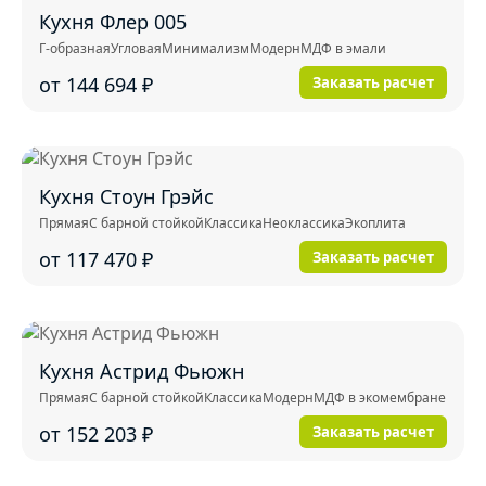
Кухня Флер 005
Г-образная
Угловая
Минимализм
Модерн
МДФ в эмали
от 144 694
₽
Заказать расчет
Кухня Стоун Грэйс
Прямая
С барной стойкой
Классика
Неоклассика
Экоплита
от 117 470
₽
Заказать расчет
Кухня Астрид Фьюжн
Прямая
С барной стойкой
Классика
Модерн
МДФ в экомембране
от 152 203
₽
Заказать расчет