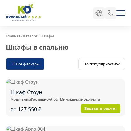
/
/
Главная
Каталог
Шкафы
Шкафы в спальню
Все фильтры
По популярности
Шкаф Стоун
Модульный
Распашной
Лофт
Минимализм
Экоплита
от 127 550
₽
Заказать расчет