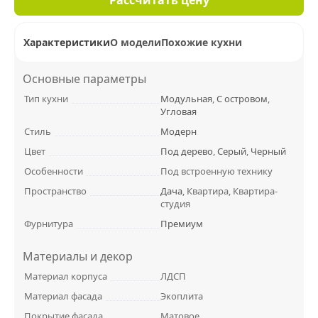
Характеристики
О модели
Похожие кухни
Основные параметры
Тип кухни
Модульная
,
С островом
,
Угловая
Стиль
Модерн
Цвет
Под дерево
,
Серый
,
Черный
Особенности
Под встроенную технику
Пространство
Дача
, Квартира, Квартира-
студия
Фурнитура
Премиум
Материалы и декор
Материал корпуса
ЛДСП
Материал фасада
Экоплита
Покрытие фасада
Матовое