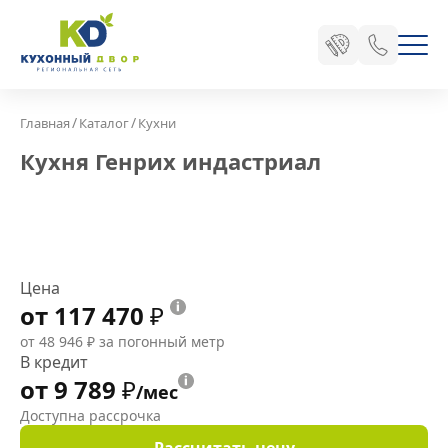
/
/
Главная
Каталог
Кухни
Кухня Генрих индастриал
Цена
от 117 470
₽
от 48 946
₽
за погонный метр
В кредит
от 9 789
₽
/мес
Доступна рассрочка
Рассчитать цену