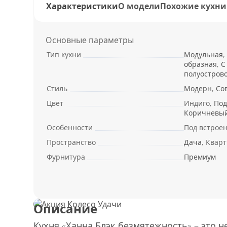
Характеристики
О модели
Похожие кухни
Основные параметры
Тип кухни
Модульная
,
образная
,
С
полуостров
Стиль
Модерн
,
Со
Цвет
Индиго,
Под
Коричневы
Особенности
Под встрое
Пространство
Дача
, Квар
Фурнитура
Премиум
Описание
Кухня «Ханна Блэк безмятежность» – это н