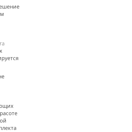
решение
ом
ra
х
ируется
не
ающих
расоте
ной
плекта