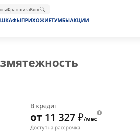
оны
Франшиза
Блог
ШКАФЫ
ПРИХОЖИЕ
ТУМБЫ
АКЦИИ
езмятежность
В кредит
от 11 327
₽
/мес
Доступна рассрочка