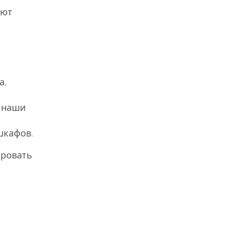
ают
а,
у наши
шкафов.
ировать