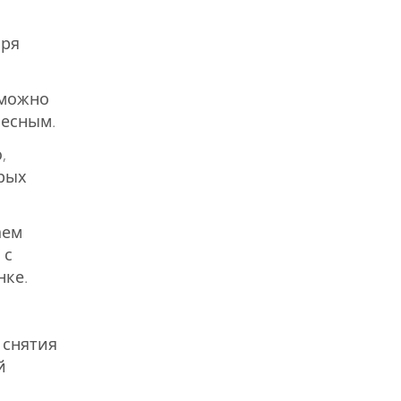
аря
 можно
ресным.
,
орых
аем
 с
нке.
 снятия
й