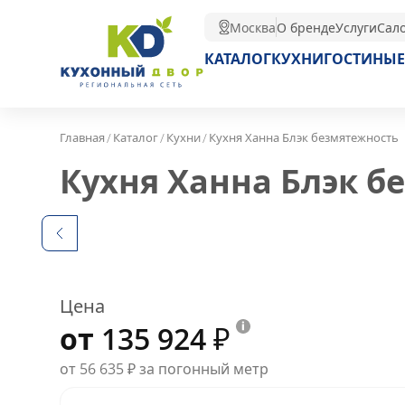
Москва
О бренде
Услуги
Сал
КАТАЛОГ
КУХНИ
ГОСТИНЫЕ
/
/
/
Главная
Каталог
Кухни
Кухня Ханна Блэк безмятежность
Кухня Ханна Блэк б
Цена
от 135 924
₽
от 56 635
₽
за погонный метр