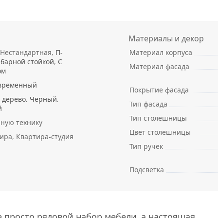
Материалы и декор
 Нестандартная,
П-
Материал корпуса
 барной стойкой
,
С
Материал фасада
ом
временный
Покрытие фасада
 дерево
,
Черный
,
Тип фасада
й
Тип столешницы
нную технику
Цвет столешницы
тира, Квартира-студия
Тип ручек
Подсветка
е просто рядовой набор мебели, а настоящая