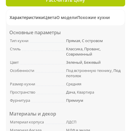
Характеристики
Цвета
О модели
Похожие кухни
Основные параметры
Тип кухни
Прямая
,
С островом
Стиль
Классика
,
Прованс
,
Современный
Цвет
Зеленый
,
Бежевый
Особенности
Под встроенную технику,
Под
потолок
Размер кухни
Средняя
Пространство
Дача
, Квартира
Фурнитура
Премиум
Материалы и декор
Материал корпуса
ЛДСП
Материал фасада
МДФ в эмали