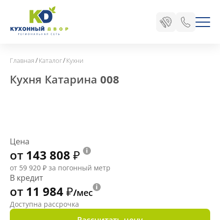
/
/
Главная
Каталог
Кухни
Кухня Катарина 008
Цена
от 143 808
₽
от 59 920
₽
за погонный метр
В кредит
от 11 984
₽
/мес
Доступна рассрочка
Рассчитать цену