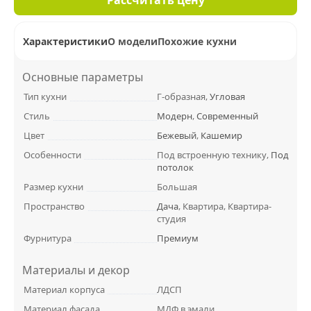
Характеристики
О модели
Похожие кухни
Основные параметры
Тип кухни
Г-образная,
Угловая
Стиль
Модерн
,
Современный
Цвет
Бежевый
,
Кашемир
Особенности
Под встроенную технику,
Под
потолок
Размер кухни
Большая
Пространство
Дача
, Квартира, Квартира-
студия
Фурнитура
Премиум
Материалы и декор
Материал корпуса
ЛДСП
Материал фасада
МДФ в эмали