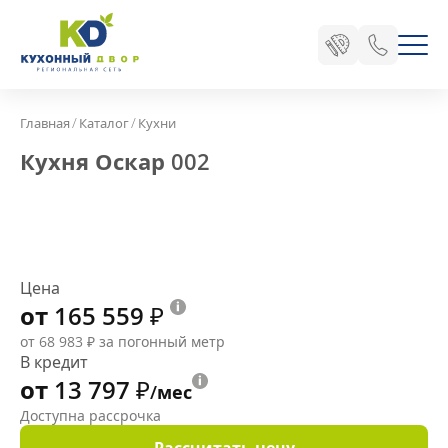
/
/
Главная
Каталог
Кухни
Кухня Оскар 002
Цена
от 165 559
₽
от 68 983
₽
за погонный метр
В кредит
от 13 797
₽
/мес
Доступна рассрочка
Рассчитать цену