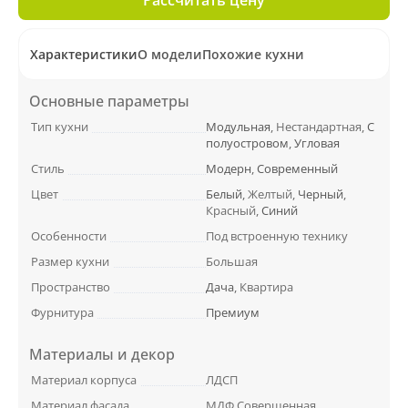
Характеристики
О модели
Похожие кухни
Основные параметры
Тип кухни
Модульная
, Нестандартная,
С
полуостровом
,
Угловая
Стиль
Модерн
,
Современный
Цвет
Белый
, Желтый,
Черный
,
Красный,
Синий
Особенности
Под встроенную технику
Размер кухни
Большая
Пространство
Дача
, Квартира
Фурнитура
Премиум
Материалы и декор
Материал корпуса
ЛДСП
Материал фасада
МДФ Совершенная