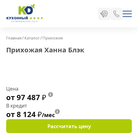
/
/
Главная
Каталог
Прихожие
Прихожая Ханна Блэк
Цена
от 97 487
₽
В кредит
от 8 124
₽
/мес
Рассчитать цену