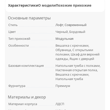
Характеристики
О модели
Похожие прихожие
Основные параметры
Стиль
Лофт
,
Современный
Цвет
Черный, Бордовый
Тип прихожей
Модульная
Особенности
Вешалка с крючками,
Обувница, С открытыми
полками, Шкаф для верхней
одежды, Ящик с дверцей
Базовая комплектация
Напольная тумба с полками,
Настенная открытая полка,
Вешалка с крючками,
Напольная тумба
Фурнитура
Премиум
Материалы и декор
Материал корпуса
ЛДСП