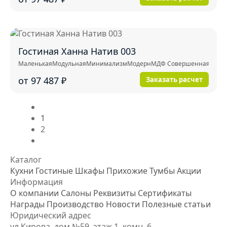
Гостиная Ханна Натив 003
Маленькая
Модульная
Минимализм
Модерн
МДФ Совершенная тактил
от 97 487
₽
Заказать расчет
1
2
Каталог
Кухни
Гостиные
Шкафы
Прихожие
Тумбы
Акции
Информация
О компании
Салоны
Реквизиты
Сертификаты
Награды
Производство
Новости
Полезные статьи
Юридический адрес
ул.Кирова, дом №59, этаж 1,
комн. 6