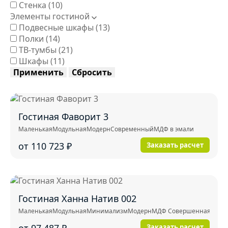
Стенка
(10)
Элементы гостиной
Подвесные шкафы
(13)
Полки
(14)
ТВ-тумбы
(21)
Шкафы
(11)
Применить
Сбросить
Гостиная Фаворит 3
Маленькая
Модульная
Модерн
Современный
МДФ в эмали
от 110 723
₽
Заказать расчет
Гостиная Ханна Натив 002
Маленькая
Модульная
Минимализм
Модерн
МДФ Совершенная тактил
от 97 487
₽
Заказать расчет