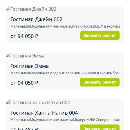
Гостиная Джейн 002
Маленькая
Модульная
Минимализм
Неоклассика
МДФ в экомембран
от 94 050
₽
Заказать расчет
Гостиная Эмма
Маленькая
Модульная
Модерн
Современный
МДФ в экомембране
от 94 050
₽
Заказать расчет
Гостиная Ханна Натив 004
Маленькая
Модульная
Минимализм
Модерн
МДФ Совершенная тактил
от 97 487
₽
Заказать расчет