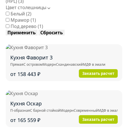
(HPL)
(3)
Цвет столешницы
Белый
(2)
Мрамор
(1)
Под дерево
(1)
Применить
Сбросить
Кухня Фаворит 3
Прямая
С островом
Модерн
Скандинавский
МДФ в эмали
от 158 443
₽
Заказать расчет
Кухня Оскар
П-образная
С барной стойкой
Модерн
Современный
МДФ в эмали
от 165 559
₽
Заказать расчет