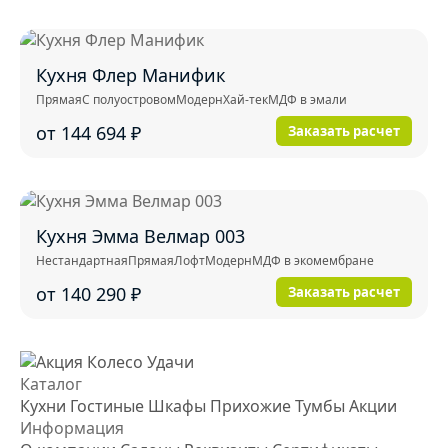
Кухня Флер Манифик
Прямая
С полуостровом
Модерн
Хай-тек
МДФ в эмали
от 144 694
₽
Заказать расчет
Кухня Эмма Велмар 003
Нестандартная
Прямая
Лофт
Модерн
МДФ в экомембране
от 140 290
₽
Заказать расчет
Каталог
Кухни
Гостиные
Шкафы
Прихожие
Тумбы
Акции
Информация