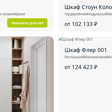
Шкаф Стоун Коло
в экомембране
Гардеробная
Модульный
Ми
от 102 133
₽
Заказать расчет
Шкаф Флер 001
Распашной
Минимализм
Мо
от 124 423
₽