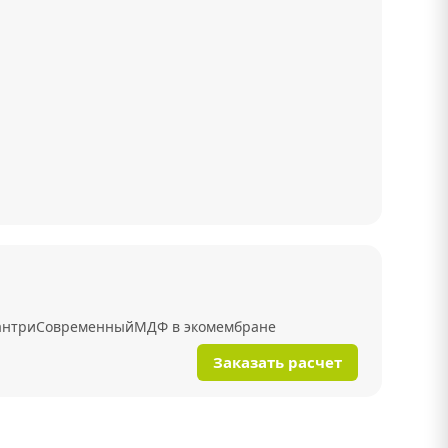
антри
Современный
МДФ в экомембране
Заказать расчет