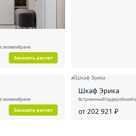
в экомембране
Заказать расчет
Шкаф Эрика
в экомембране
Встроенный
Гардеробная
К
от 202 921
₽
Заказать расчет