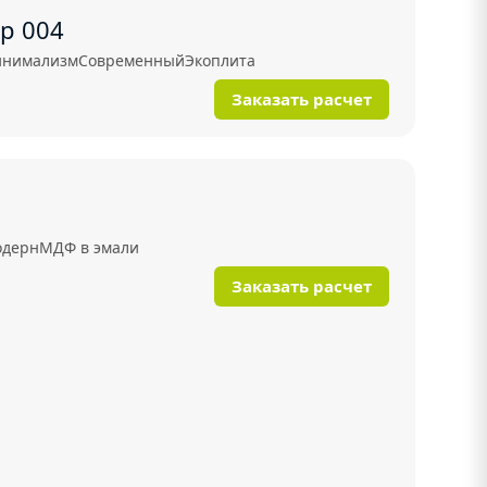
р 004
нимализм
Современный
Экоплита
Заказать расчет
дерн
МДФ в эмали
Заказать расчет