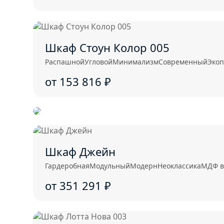
Шкаф Стоун Колор 005
Распашной
Угловой
Минимализм
Современный
Экоп
от 153 816
₽
Шкаф Джейн
Гардеробная
Модульный
Модерн
Неоклассика
МДФ в
от 351 291
₽