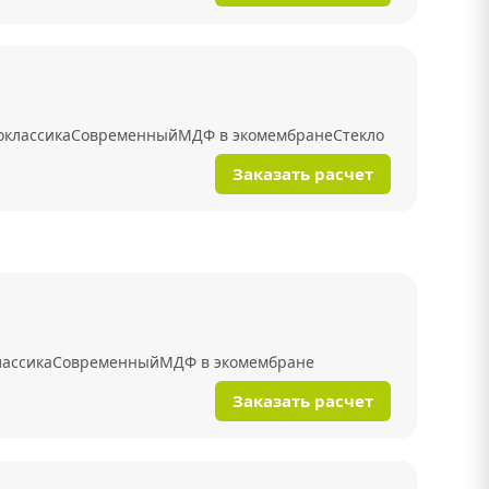
оклассика
Современный
МДФ в экомембране
Стекло
Заказать расчет
лассика
Современный
МДФ в экомембране
Заказать расчет