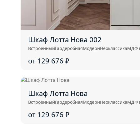
Шкаф Лотта Нова 002
Встроенный
Гардеробная
Модерн
Неоклассика
МДФ 
от 129 676
₽
Шкаф Лотта Нова
Встроенный
Гардеробная
Модерн
Неоклассика
МДФ 
от 129 676
₽