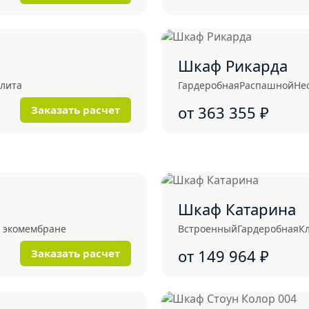
Шкаф Рикарда
лита
Гардеробная
Распашной
Не
от 363 355
₽
Заказать расчет
Шкаф Катарина
 экомембране
Встроенный
Гардеробная
К
от 149 964
₽
Заказать расчет