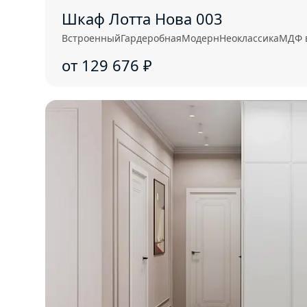
Шкаф Лотта Нова 003
Встроенный
Гардеробная
Модерн
Неоклассика
МДФ 
от 129 676
₽