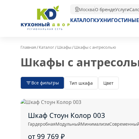
Москва
О бренде
Услуги
Сал
КАТАЛОГ
КУХНИ
ГОСТИНЫЕ
/
/
/
Главная
Каталог
Шкафы
Шкафы с антресолью
Шкафы с антресол
Все фильтры
Тип шкафа
Цвет
Шкаф Стоун Колор 003
Гардеробная
Модульный
Минимализм
Современны
от 99 769
₽