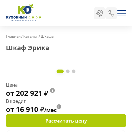
/
/
Главная
Каталог
Шкафы
Шкаф Эрика
Цена
от 202 921
₽
В кредит
от 16 910
₽
/мес
Рассчитать цену