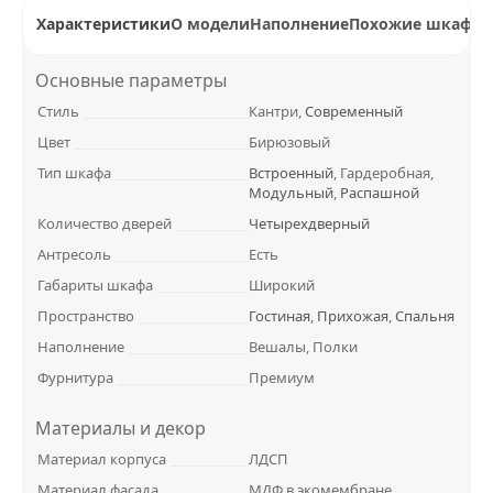
Характеристики
О модели
Наполнение
Похожие шкафы
Основные параметры
Стиль
Кантри,
Современный
Цвет
Бирюзовый
Тип шкафа
Встроенный
, Гардеробная,
Модульный
,
Распашной
Количество дверей
Четырехдверный
Антресоль
Есть
Габариты шкафа
Широкий
Пространство
Гостиная
,
Прихожая
,
Спальня
Наполнение
Вешалы, Полки
Фурнитура
Премиум
Материалы и декор
Материал корпуса
ЛДСП
Материал фасада
МДФ в экомембране