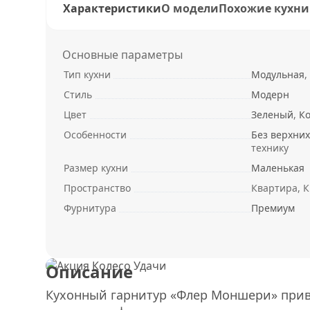
Характеристики
О модели
Похожие кухни
Основные параметры
Тип кухни
Модульная
,
Стиль
Модерн
Цвет
Зеленый
,
К
Особенности
Без верхни
технику
Размер кухни
Маленькая
Пространство
Квартира, К
Фурнитура
Премиум
Описание
Кухонный гарнитур «Флер Моншери» прив