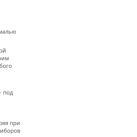
эмалью
ой
оим
бого
– под
ряя при
риборов