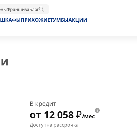
оны
Франшиза
Блог
ШКАФЫ
ПРИХОЖИЕ
ТУМБЫ
АКЦИИ
ри
В кредит
от 12 058
₽
/мес
Доступна рассрочка