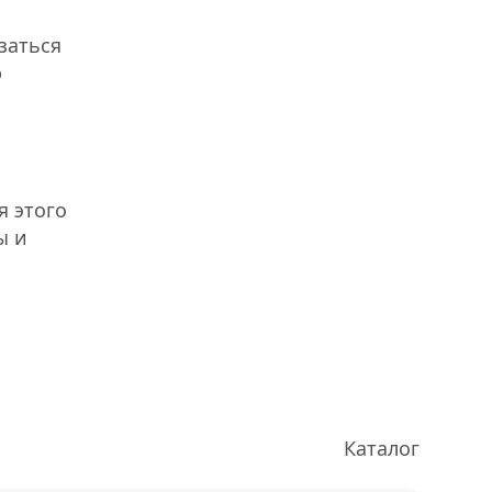
заться
ю
я этого
ы и
Каталог