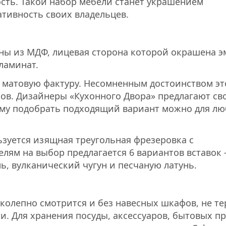
ость. Такой набор мебели станет украшением
ативность своих владельцев.
ны из МДФ, лицевая сторона которой окрашена 
ламинат.
 матовую фактуру. Несомненным достоинством эт
ков. Дизайнеры «Кухонного Двора» предлагают св
ому подобрать подходящий вариант можно для лю
ьзуется изящная треугольная фрезеровка с
лям на выбор предлагается 6 вариантов вставок 
ль, вулканический чугун и песчаную латунь.
олепно смотрится и без навесных шкафов, не те
и. Для хранения посуды, аксессуаров, бытовых п