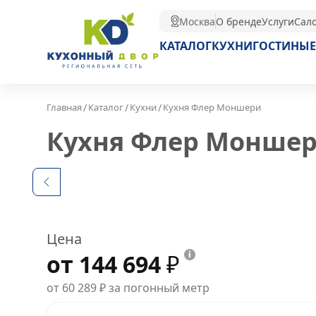
Москва
О бренде
Услуги
Сал
КАТАЛОГ
КУХНИ
ГОСТИНЫЕ
/
/
/
Главная
Каталог
Кухни
Кухня Флер Моншери
Кухня Флер Монше
Цена
от 144 694
₽
от 60 289
₽
за погонный метр