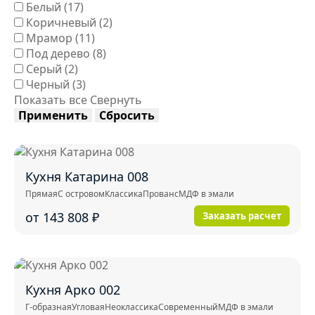
Белый
(17)
Коричневый
(2)
Мрамор
(11)
Под дерево
(8)
Серый
(2)
Черный
(3)
Показать все
Свернуть
Применить
Сбросить
Кухня Катарина 008
Прямая
С островом
Классика
Прованс
МДФ в эмали
от 143 808
₽
Заказать расчет
Кухня Арко 002
Г-образная
Угловая
Неоклассика
Современный
МДФ в эмали