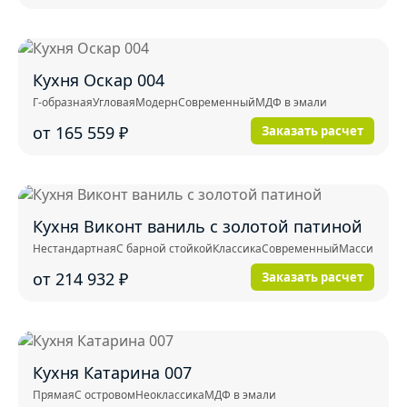
Кухня Оскар 004
Г-образная
Угловая
Модерн
Современный
МДФ в эмали
от 165 559
₽
Заказать расчет
Кухня Виконт ваниль с золотой патиной
Нестандартная
С барной стойкой
Классика
Современный
Массив
от 214 932
₽
Заказать расчет
Кухня Катарина 007
Прямая
С островом
Неоклассика
МДФ в эмали