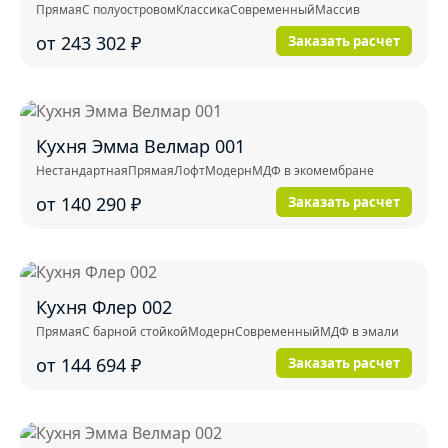
Прямая
С полуостровом
Классика
Современный
Массив
от 243 302
₽
Заказать расчет
Кухня Эмма Велмар 001
Нестандартная
Прямая
Лофт
Модерн
МДФ в экомембране
от 140 290
₽
Заказать расчет
Кухня Флер 002
Прямая
С барной стойкой
Модерн
Современный
МДФ в эмали
от 144 694
₽
Заказать расчет