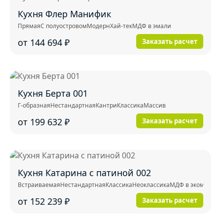
Кухня Флер Манифик
Прямая
С полуостровом
Модерн
Хай-тек
МДФ в эмали
от 144 694
₽
Заказать расчет
Кухня Берта 001
Г-образная
Нестандартная
Кантри
Классика
Массив
от 199 632
₽
Заказать расчет
Кухня Катарина с патиной 002
Встраиваемая
Нестандартная
Классика
Неоклассика
МДФ в экомембр
от 152 239
₽
Заказать расчет