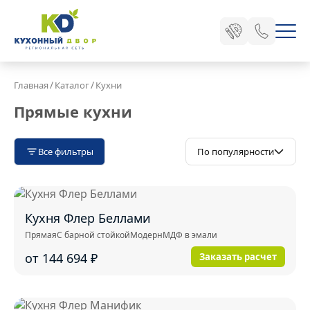
/
/
Главная
Каталог
Кухни
Прямые кухни
Все фильтры
По популярности
Кухня Флер Беллами
Прямая
С барной стойкой
Модерн
МДФ в эмали
от 144 694
₽
Заказать расчет