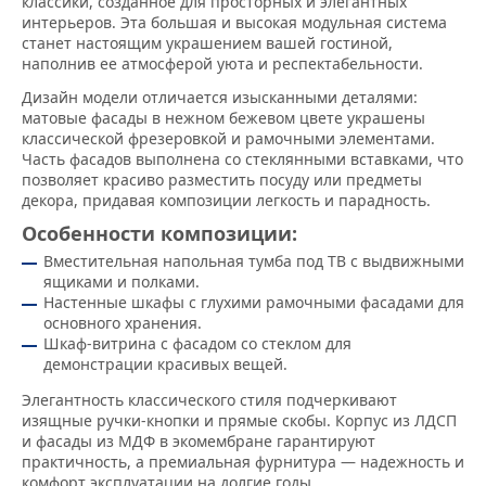
классики, созданное для просторных и элегантных
интерьеров. Эта большая и высокая модульная система
станет настоящим украшением вашей гостиной,
наполнив ее атмосферой уюта и респектабельности.
Дизайн модели отличается изысканными деталями:
матовые фасады в нежном бежевом цвете украшены
классической фрезеровкой и рамочными элементами.
Часть фасадов выполнена со стеклянными вставками, что
позволяет красиво разместить посуду или предметы
декора, придавая композиции легкость и парадность.
Особенности композиции:
Вместительная напольная тумба под ТВ с выдвижными
ящиками и полками.
Настенные шкафы с глухими рамочными фасадами для
основного хранения.
Шкаф-витрина с фасадом со стеклом для
демонстрации красивых вещей.
Элегантность классического стиля подчеркивают
изящные ручки-кнопки и прямые скобы. Корпус из ЛДСП
и фасады из МДФ в экомембране гарантируют
практичность, а премиальная фурнитура — надежность и
комфорт эксплуатации на долгие годы.